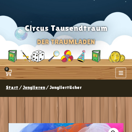
Circus Tausendtraum
DER TRAUMLADEN
0
Start
/
Jonglieren
/ Jongliertücher